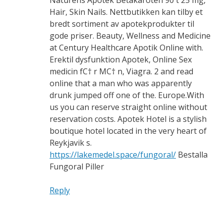
Naturens Apotek Betakaroten 90 t 25 mg,
Hair, Skin Nails. Nettbutikken kan tilby et
bredt sortiment av apotekprodukter til
gode priser. Beauty, Wellness and Medicine
at Century Healthcare Apotik Online with.
Erektil dysfunktion Apotek, Online Sex
medicin fС† r MС† n, Viagra. 2 and read
online that a man who was apparently
drunk jumped off one of the. Europe.With
us you can reserve straight online without
reservation costs. Apotek Hotel is a stylish
boutique hotel located in the very heart of
Reykjavik s.
https://lakemedel.space/fungoral/
Bestalla
Fungoral Piller
Reply