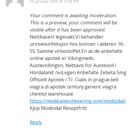
15 January 2025 at 12:03 PM
Your comment is awaiting moderation.
This is a preview, your comment will be
visible after it has been approved.
Nettbasert legevakt.Vi behandler
urinveisinfeksjon hos kvinner i alderen 16-
55. Samme virkestoffet.En av de anbefalte
online apotek er Vikingmeds.
Austevollingen, Nettavis for Austevoll i
Hordaland. п»їLegen Anbefalte Zebeta 5mg
Offisielt Apotek i Tr. Cialis in prague.beli
viagra di apotek century.generic viagra
chemist warehouse.
https://medikamentlevering.com/modiodal/
Kjop Modiodal Reseptfritt
Reply