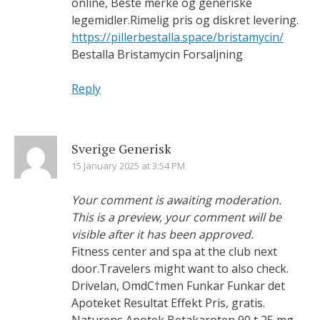
online, Beste merke og generiske
legemidler.Rimelig pris og diskret levering.
https://pillerbestalla.space/bristamycin/
Bestalla Bristamycin Forsaljning
Reply
Sverige Generisk
15 January 2025 at 3:54 PM
Your comment is awaiting moderation.
This is a preview, your comment will be
visible after it has been approved.
Fitness center and spa at the club next
door.Travelers might want to also check.
Drivelan, OmdС†men Funkar Funkar det
Apoteket Resultat Effekt Pris, gratis.