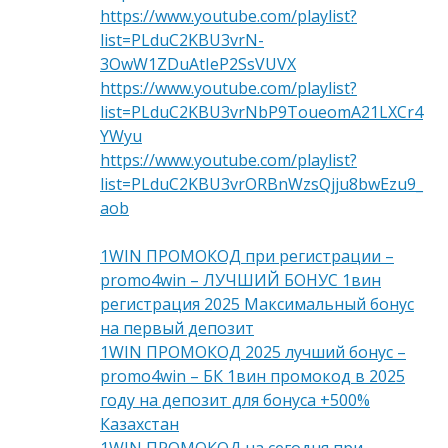
https://www.youtube.com/playlist?
list=PLduC2KBU3vrN-
3OwW1ZDuAtIeP2SsVUVX
https://www.youtube.com/playlist?
list=PLduC2KBU3vrNbP9ToueomA21LXCr4
YWyu
https://www.youtube.com/playlist?
list=PLduC2KBU3vrORBnWzsQjju8bwEzu9_
aob
1WIN ПРОМОКОД при регистрации –
promo4win – ЛУЧШИЙ БОНУС 1вин
регистрация 2025 Максимальный бонус
на первый депозит
1WIN ПРОМОКОД 2025 лучший бонус –
promo4win – БК 1вин промокод в 2025
году на депозит для бонуса +500%
Казахстан