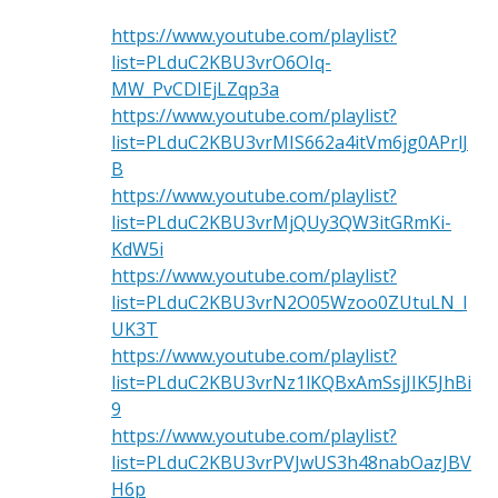
https://www.youtube.com/playlist?
list=PLduC2KBU3vrO6OIq-
MW_PvCDIEjLZqp3a
https://www.youtube.com/playlist?
list=PLduC2KBU3vrMIS662a4itVm6jg0APrlJ
B
https://www.youtube.com/playlist?
list=PLduC2KBU3vrMjQUy3QW3itGRmKi-
KdW5i
https://www.youtube.com/playlist?
list=PLduC2KBU3vrN2O05Wzoo0ZUtuLN_l
UK3T
https://www.youtube.com/playlist?
list=PLduC2KBU3vrNz1lKQBxAmSsjJIK5JhBi
9
https://www.youtube.com/playlist?
list=PLduC2KBU3vrPVJwUS3h48nabOazJBV
H6p