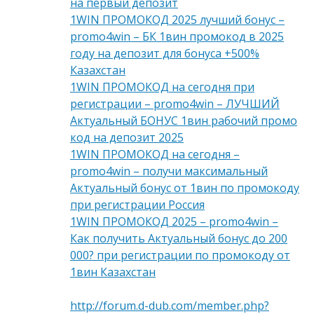
на первый депозит
1WIN ПРОМОКОД 2025 лучший бонус –
promo4win – БК 1вин промокод в 2025
году на депозит для бонуса +500%
Казахстан
1WIN ПРОМОКОД на сегодня при
регистрации – promo4win – ЛУЧШИЙ
Актуальный БОНУС 1вин рабочий промо
код на депозит 2025
1WIN ПРОМОКОД на сегодня –
promo4win – получи максимальный
Актуальный бонус от 1вин по промокоду
при регистрации Россия
1WIN ПРОМОКОД 2025 – promo4win –
Как получить Актуальный бонус до 200
000? при регистрации по промокоду от
1вин Казахстан
http://forum.d-dub.com/member.php?