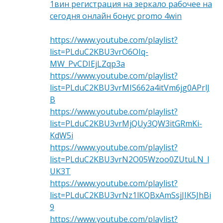
1вин регистрация на зеркало рабочее на
сегодня онлайн бонус promo 4win
https://www.youtube.com/playlist?
list=PLduC2KBU3vrO6OIq-
MW_PvCDIEjLZqp3a
https://www.youtube.com/playlist?
list=PLduC2KBU3vrMIS662a4itVm6jg0APrlJ
B
https://www.youtube.com/playlist?
list=PLduC2KBU3vrMjQUy3QW3itGRmKi-
KdW5i
https://www.youtube.com/playlist?
list=PLduC2KBU3vrN2O05Wzoo0ZUtuLN_l
UK3T
https://www.youtube.com/playlist?
list=PLduC2KBU3vrNz1lKQBxAmSsjJIK5JhBi
9
https://www.youtube.com/playlist?