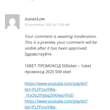
AnnieLow
30 November 2025 at 11:02 AM
Your comment is awaiting moderation.
This is a preview, your comment will be
visible after it has been approved.
Здравствуйте
1XBET ПРОМОКОД 500xbet – 1xbet
промокод 2025 500 xbet
https://www.youtube.com/playlist?
list=PLFPzvvYWe-
_fJoOb2IFgbq2VA9woYFxEJ
https://www.youtube.com/playlist?
list=PLFPzvvYWe-