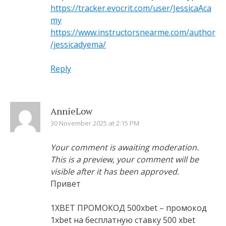
https://tracker.evocrit.com/user/JessicaAca
my
https://www.instructorsnearme.com/author
/jessicadyema/
Reply
AnnieLow
30 November 2025 at 2:15 PM
Your comment is awaiting moderation.
This is a preview, your comment will be
visible after it has been approved.
Привет
1XBET ПРОМОКОД 500xbet – промокод
1xbet на бесплатную ставку 500 xbet