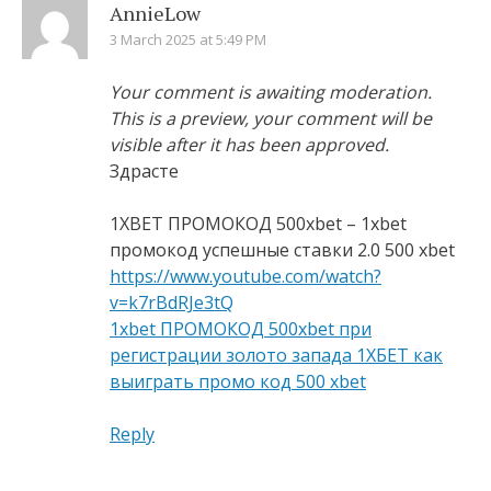
AnnieLow
3 March 2025 at 5:49 PM
Your comment is awaiting moderation.
This is a preview, your comment will be
visible after it has been approved.
Здрасте
1XBET ПРОМОКОД 500xbet – 1xbet
промокод успешные ставки 2.0 500 xbet
https://www.youtube.com/watch?
v=k7rBdRJe3tQ
1xbet ПРОМОКОД 500xbet при
регистрации золото запада 1ХБЕТ как
выиграть промо код 500 xbet
Reply