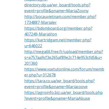
directory.dp.ua/wr_board/tools.php?
event=profile&pname=MariaZoony
http://bocauvietnam.com/member.php?
1734887-Marialer
https://bdsmboard.org/member.php?
407249-MariaVon
https://kartridgam.net/member.php?
u=646022
http://mega66.free.fr/upload/member.php?
s=a757aa9cf3e265af89e2c714e953cfd5&u=
201360
https://www.vsetutonline.com/forum/memb
er.php?u=312678
https://tara.co.ua/wr_board/tools.php?
event=profile&pname=Mariacoove
https://agroinfo.biz.ua/wr_board/tools.php
?event=profile&pname=MariaAbuse