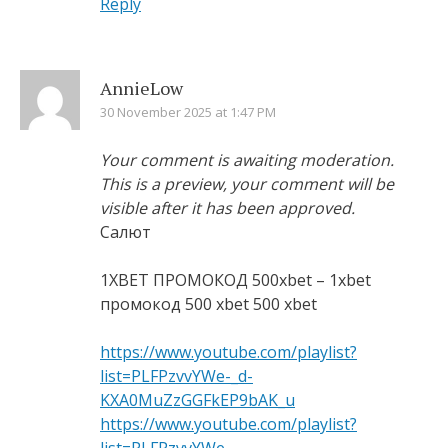
Reply
AnnieLow
30 November 2025 at 1:47 PM
Your comment is awaiting moderation.
This is a preview, your comment will be
visible after it has been approved.
Салют
1XBET ПРОМОКОД 500xbet – 1xbet
промокод 500 xbet 500 xbet
https://www.youtube.com/playlist?
list=PLFPzvvYWe-_d-
KXA0MuZzGGFkEP9bAK_u
https://www.youtube.com/playlist?