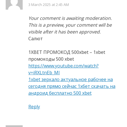
3 March 2025 at 2:45 AM
Your comment is awaiting moderation.
This is a preview, your comment will be
visible after it has been approved.
Салют
1XBET ПРОМОКОД 500xbet – 1xbet
промокоды 500 xbet
https://www.youtube.com/watch?
v=iRXLtnEb_MI
1xbet зеркало актуальное рабочее на
сегодня прямо сейчас 1хбет скачать на
андроид бесплатно 500 xbet
Reply