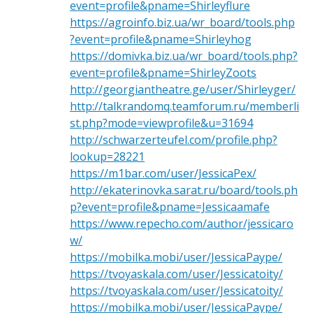
event=profile&pname=Shirleyflure
https://agroinfo.biz.ua/wr_board/tools.php
?event=profile&pname=Shirleyhog
https://domivka.biz.ua/wr_board/tools.php?
event=profile&pname=ShirleyZoots
http://georgiantheatre.ge/user/Shirleyger/
http://talkrandomq.teamforum.ru/memberli
st.php?mode=viewprofile&u=31694
http://schwarzerteufel.com/profile.php?
lookup=28221
https://m1bar.com/user/JessicaPex/
http://ekaterinovka.sarat.ru/board/tools.ph
p?event=profile&pname=Jessicaamafe
https://www.repecho.com/author/jessicaro
w/
https://mobilka.mobi/user/JessicaPaype/
https://tvoyaskala.com/user/Jessicatoity/
https://tvoyaskala.com/user/Jessicatoity/
https://mobilka.mobi/user/JessicaPaype/