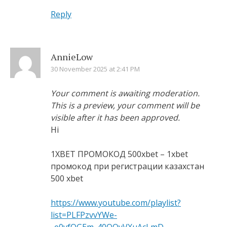
Reply
AnnieLow
30 November 2025 at 2:41 PM
Your comment is awaiting moderation.
This is a preview, your comment will be
visible after it has been approved.
Hi
1XBET ПРОМОКОД 500xbet – 1xbet
промокод при регистрации казахстан
500 xbet
https://www.youtube.com/playlist?
list=PLFPzvvYWe-